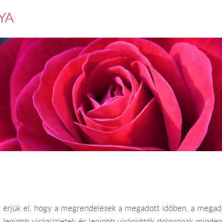
YA
 érjük el, hogy a megrendelések a megadott időben, a megadot
 a legjobb virágüzletek és legjobb virágkötők dolgoznak mind