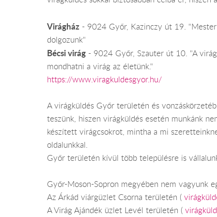
Virágház
- 9024 Győr, Kazinczy út 19. "Mester 
dolgozunk"
Bécsi virág
- 9024 Győr, Szauter út 10. "A virág
mondhatni a virág az életünk."
https://www.viragkuldesgyor.hu/
A virágküldés Győr területén és vonzáskörzeté
teszünk, hiszen virágküldés esetén munkánk nem 
készített virágcsokrot, mintha a mi szeretteink
oldalunkkal.
Győr területén kívül több településre is vállalunk
Győr-Moson-Sopron megyében nem vagyunk eg
Az Árkád viárgüzlet Csorna területén (
virágkül
A Virág Ajándék üzlet Levél területén (
virágkül