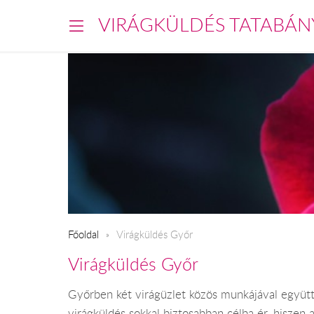
VIRÁGKÜLDÉS TATABÁN
Főoldal
Virágküldés Győr
Virágküldés Győr
Győrben két virágüzlet közös munkájával együtt
virágküldés sokkal biztosabban célba ér, hiszen