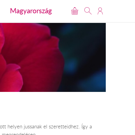
Magyarország
t helyen jussanak el szeretteidhez. Így a
en megrendelésen.