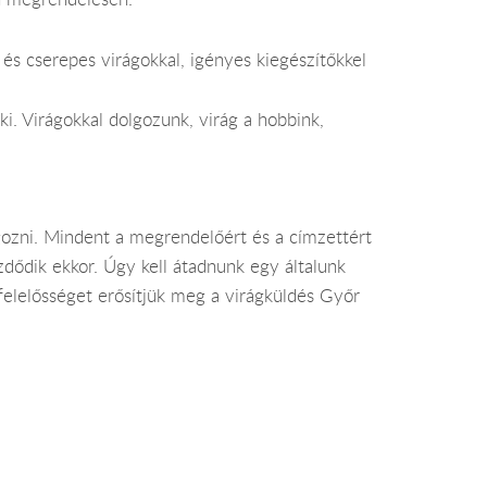
s cserepes virágokkal, igényes kiegészítőkkel
i. Virágokkal dolgozunk, virág a hobbink,
ozni. Mindent a megrendelőért és a címzettért
dődik ekkor. Úgy kell átadnunk egy általunk
 felelősséget erősítjük meg a virágküldés Győr