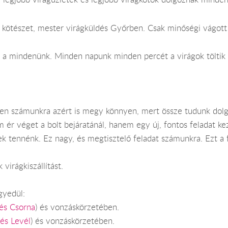
kötészet, mester virágküldés Győrben. Csak minőségi vágott é
 a mindenünk. Minden napunk minden percét a virágok töltik k
ben számunkra azért is megy könnyen, mert össze tudunk dolg
ér véget a bolt bejáratánál, hanem egy új, fontos feladat kez
nek tennénk. Ez nagy, és megtisztelő feladat számunkra. Ezt a
 virágkiszállítást.
yedül:
dés Csorna
) és vonzáskörzetében.
dés Levél
) és vonzáskörzetében.