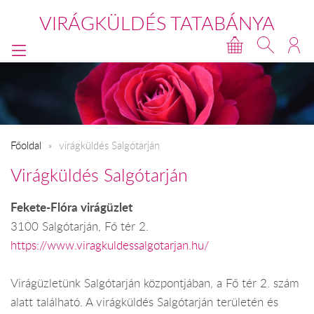
VIRÁGKÜLDÉS TATABÁNYA
Főoldal
virágküldés Salgótarján
Virágküldés Salgótarján
Fekete-Flóra virágüzlet
3100 Salgótarján, Fő tér 2.
https://www.viragkuldessalgotarjan.hu/
Virágüzletünk Salgótarján központjában, a Fő tér 2. szám
alatt található. A virágküldés Salgótarján területén és