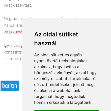
virágkiszállítást.
Nógrád megyében nem vagyunk egyedül:
Az Ballerina Virágüzlet Balassagyarmat területén (
virágküldés Balassagyarmat
) és vonzáskörzetében.
Az oldal sütiket
használ
Így a virágküldés Nógrád megye városaiban és azok
vonzáskörzetében is gond nélkül megoldható. Várjuk
Az oldal sütiket és egyéb
szeretettel webáruházunkban!
nyomkövető technológiákat
alkalmaz, hogy javítsa a
böngészési élményét, azzal hogy
Elfogadott fizetési módok
személyre szabott tartalmakat és
célzott hirdetéseket jelenít meg,
és elemzi a weboldalunk
forgalmát, hogy megtudjuk
honnan érkeztek a látogatóink.