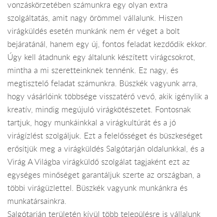
vonzáskörzetében számunkra egy olyan extra
szolgáltatás, amit nagy örömmel vállalunk. Hiszen
virágküldés esetén munkánk nem ér véget a bolt
bejáratánál, hanem egy új, fontos feladat kezdődik ekkor.
Úgy kell átadnunk egy általunk készített virágcsokrot,
mintha a mi szeretteinknek tennénk. Ez nagy, és
megtisztelő feladat számunkra. Büszkék vagyunk arra,
hogy vásárlóink többsége visszatérő vevő, akik igénylik a
kreatív, mindig megújuló virágkötészetet. Fontosnak
tartjuk, hogy munkáinkkal a virágkultúrát és a jó
virágízlést szolgáljuk. Ezt a felelősséget és büszkeséget
erősítjük meg a virágküldés Salgótarján oldalunkkal, és a
Virág A Világba virágküldő szolgálat tagjaként ezt az
egységes minőséget garantáljuk szerte az országban, a
többi virágüzlettel. Büszkék vagyunk munkánkra és
munkatársainkra.
Salgótarján területén kívül több településre is vállalunk