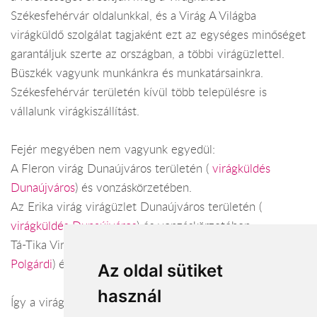
Székesfehérvár oldalunkkal, és a Virág A Világba
virágküldő szolgálat tagjaként ezt az egységes minőséget
garantáljuk szerte az országban, a többi virágüzlettel.
Büszkék vagyunk munkánkra és munkatársainkra.
Székesfehérvár területén kívül több településre is
vállalunk virágkiszállítást.
Fejér megyében nem vagyunk egyedül:
A Fleron virág Dunaújváros területén (
virágküldés
Dunaújváros
) és vonzáskörzetében.
Az Erika virág virágüzlet Dunaújváros területén (
virágküldés Dunaújváros
) és vonzáskörzetében.
Tá-Tika Virágbolt Polgárdi területén (
virágküldés
Polgárdi
) és vonzáskörzetében.
Az oldal sütiket
használ
Így a virágküldés Fejér megye városaiban és azok