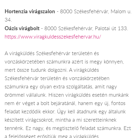
Hortenzia virágszalon
- 8000 Székesfehérvár, Malom u.
34.
Oázis virágbolt
- 8000 Székesfehérvár, Palotai út 133.
https://www.viragkuldesszekesfehervar.hu/
A virágküldés Székesfehérvár területén és
vonzáskörzetében számunkra azért is megy könnyen,
mert össze tudunk dolgozni. A virágküldés
Székesfehérvár területén és vonzáskörzetében
számunkra egy olyan extra szolgáltatás, amit nagy
örömmel vállalunk. Hiszen virágküldés esetén munkánk
nem ér véget a bolt bejáratánál, hanem egy új, fontos
feladat kezdődik ekkor. Úgy kell átadnunk egy általunk
készített virágcsokrot, mintha a mi szeretteinknek
tennénk. Ez nagy, és megtisztelő feladat számunkra. Ezt
a felelősséget erősítjük meg a virágküldés