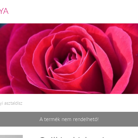
YA
i asztaldísz
A termék nem rendelhető!