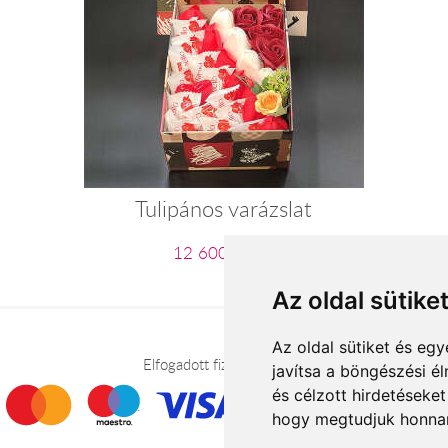
Tulipános varázslat
12 600 Ft-tól
Az oldal sütike
Az oldal sütiket és e
Elfogadott fizetési módok
javítsa a böngészési é
és célzott hirdetéseket
hogy megtudjuk honnan