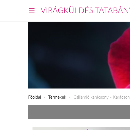
VIRÁGKÜLDÉS TATABÁN
Főoldal
Termékek
Csillámló karácsony - Karácsony