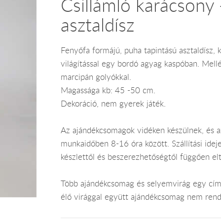
Csillámló karácsony 
asztaldísz
Fenyőfa formájú, puha tapintású asztaldísz, 
világítással egy bordó agyag kaspóban. Mellé
marcipán golyókkal.
Magassága kb: 45 -50 cm.
Dekoráció, nem gyerek játék.
Az ajándékcsomagok vidéken készülnek, és 
munkaidőben 8-16 óra között. Szállítási ide
készlettől és beszerezhetőségtől függően el
Több ajándékcsomag és selyemvirág egy címr
élő virággal együtt ajándékcsomag nem rend