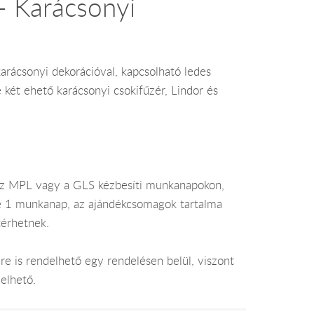
- Karácsonyi
karácsonyi dekorációval, kapcsolható ledes
 két ehető karácsonyi csokifűzér, Lindor és
az MPL vagy a GLS kézbesíti munkanapokon,
je 1 munkanap, az ajándékcsomagok tartalma
térhetnek.
e is rendelhető egy rendelésen belül, viszont
elhető.