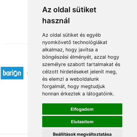
Tavaszi zsongás
Az oldal sütiket
használ
30 000 Ft-tól
Az oldal sütiket és egyéb
nyomkövető technológiákat
alkalmaz, hogy javítsa a
böngészési élményét, azzal hogy
Elfogadott fizetési módok
személyre szabott tartalmakat és
célzott hirdetéseket jelenít meg,
és elemzi a weboldalunk
forgalmát, hogy megtudjuk
honnan érkeztek a látogatóink.
Á.SZ.F.
Elfogadom
Impresszum
Elutasítom
Adatkezelési tájékoztató
Beállítások megváltoztatása