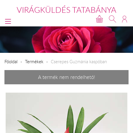
VIRÁGKÜLDÉS TATABÁNYA
Főoldal
Termékek
Cserepes Guzmánia kaspóban
A termék nem rendelhető!