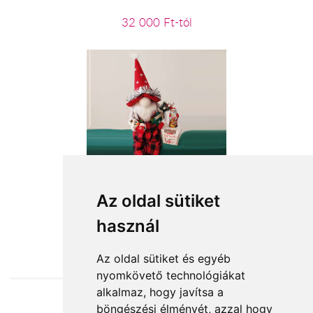
32 000 Ft-tól
Ülő karácsonyi manófiú
Az oldal sütiket
használ
19 480 Ft-tól
Az oldal sütiket és egyéb
nyomkövető technológiákat
alkalmaz, hogy javítsa a
böngészési élményét, azzal hogy