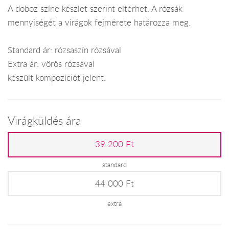
A doboz színe készlet szerint eltérhet. A rózsák
mennyiségét a virágok fejmérete határozza meg.
Standard ár: rózsaszín rózsával
Extra ár: vörös rózsával
készült kompozíciót jelent.
Virágküldés ára
39 200 Ft
standard
44 000 Ft
extra