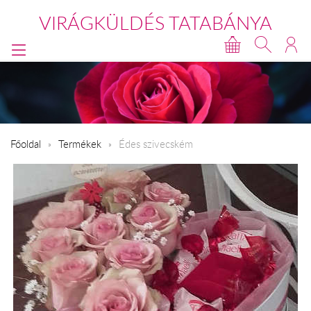
VIRÁGKÜLDÉS TATABÁNYA
Főoldal
Termékek
Édes szivecském