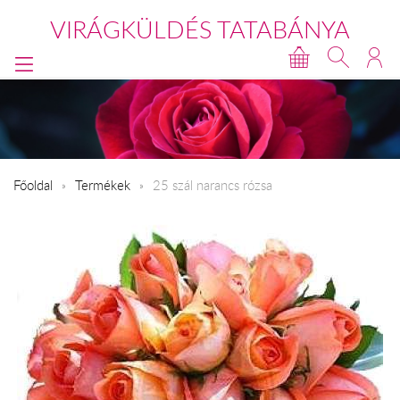
VIRÁGKÜLDÉS TATABÁNYA
Főoldal
Termékek
25 szál narancs rózsa