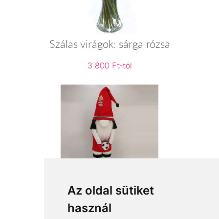
Szálas virágok: sárga rózsa
3 800 Ft-tól
Magyar Válogatott szurkoló manó
Az oldal sütiket
használ
18 560 Ft-tól