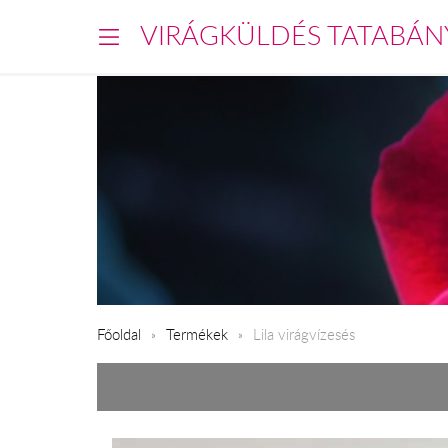
VIRÁGKÜLDÉS TATABÁN
Főoldal
Termékek
Lila virágvízesés