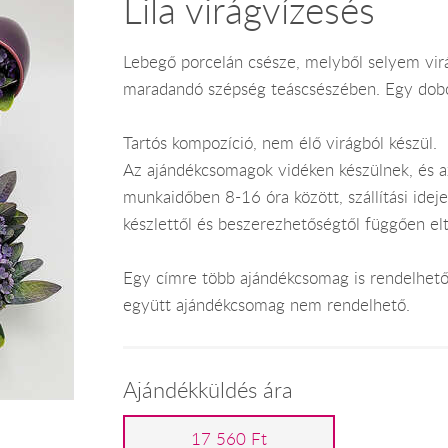
Lila virágvízesés
Lebegő porcelán csésze, melyből selyem virá
maradandó szépség teáscsészében. Egy doboz
Tartós kompozíció, nem élő virágból készül.
Az ajándékcsomagok vidéken készülnek, és 
munkaidőben 8-16 óra között, szállítási ide
készlettől és beszerezhetőségtől függően el
Egy címre több ajándékcsomag is rendelhető 
együtt ajándékcsomag nem rendelhető.
Ajándékküldés ára
17 560 Ft