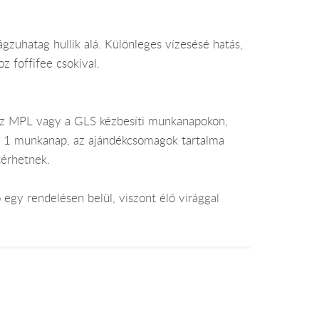
gzuhatag hullik alá. Különleges vízesésé hatás,
 foffifee csokival.
az MPL vagy a GLS kézbesíti munkanapokon,
je 1 munkanap, az ajándékcsomagok tartalma
térhetnek.
egy rendelésen belül, viszont élő virággal