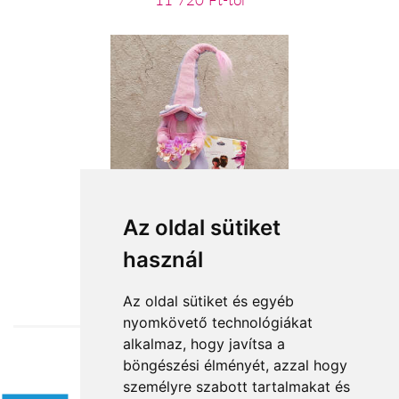
11 720 Ft-tól
Rózsaszín szépség
Az oldal sütiket
használ
18 480 Ft-tól
Az oldal sütiket és egyéb
nyomkövető technológiákat
alkalmaz, hogy javítsa a
böngészési élményét, azzal hogy
Elfogadott fizetési módok
személyre szabott tartalmakat és