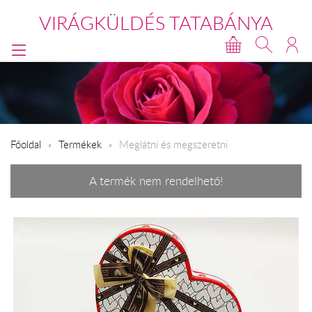
VIRÁGKÜLDÉS TATABÁNYA
Főoldal
Termékek
Meglátni és megszeretni
A termék nem rendelhető!