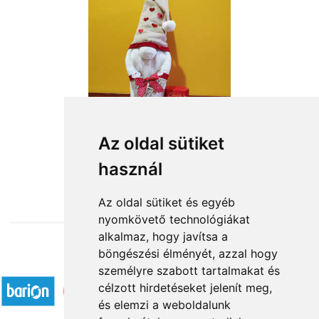
Nagyfiú
Az oldal sütiket
használ
19 680 Ft-tól
Az oldal sütiket és egyéb
nyomkövető technológiákat
alkalmaz, hogy javítsa a
böngészési élményét, azzal hogy
Elfogadott fizetési módok
személyre szabott tartalmakat és
célzott hirdetéseket jelenít meg,
és elemzi a weboldalunk