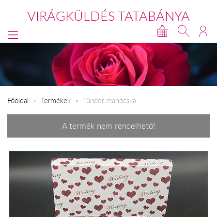
VIRÁGKÜLDÉS TATABÁNYA
Főoldal
Termékek
Tündér manócska
A termék nem rendelhető!