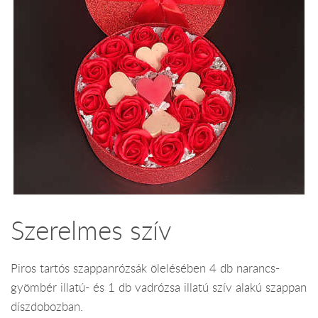
Szerelmes szív
Piros tartós szappanrózsák ölelésében 4 db narancs-
gyömbér illatú- és 1 db vadrózsa illatú szív alakú szappan
díszdobozban.