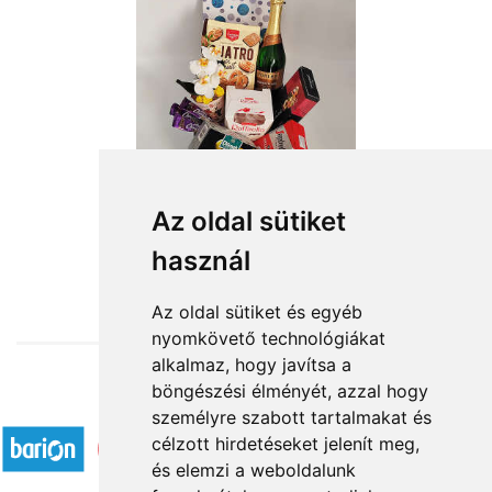
Boldog Születésnapot
Az oldal sütiket
használ
23 960 Ft-tól
Az oldal sütiket és egyéb
nyomkövető technológiákat
alkalmaz, hogy javítsa a
böngészési élményét, azzal hogy
Elfogadott fizetési módok
személyre szabott tartalmakat és
célzott hirdetéseket jelenít meg,
és elemzi a weboldalunk