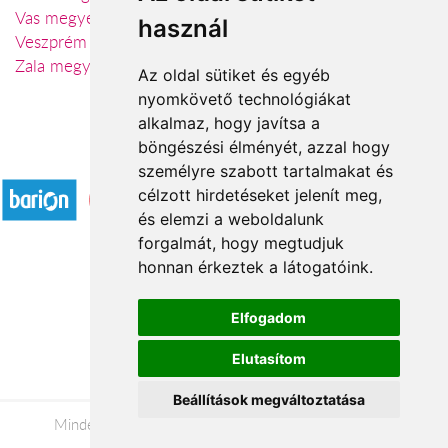
Vas megye
használ
Veszprém megye
Zala megye
Az oldal sütiket és egyéb
nyomkövető technológiákat
alkalmaz, hogy javítsa a
böngészési élményét, azzal hogy
Elfogadott fizetési módok
személyre szabott tartalmakat és
célzott hirdetéseket jelenít meg,
és elemzi a weboldalunk
forgalmát, hogy megtudjuk
honnan érkeztek a látogatóink.
Á.SZ.F.
Elfogadom
Impresszum
Elutasítom
Adatkezelési tájékoztató
Beállítások megváltoztatása
Minden jog fenntartva © 2026 |
+36 20 488-8362
|