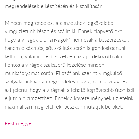
megrendelések elkészítésén és kiszállításán.
Minden megrendelést a címzetthez legközelebbi
virágüzletünk készít és szállít ki. Ennek alapvető oka,
hogy a virágok élő "anyagok", nem csak a beszerzéskor,
hanem elkészítés, sőt szállítás során is gondoskodnunk
kell róla, valamint ezt követően az ajándékozottnak is.
Fontos a virágok szakszerű kezelése minden
munkafolyamat során. Filozófiánk szerint virágküldő
szolgálatunkban a megrendelés utazik, nem a virág. Ez
azt jelenti, hogy a virágnak a lehető legrövidebb úton kell
eljutnia a címzetthez. Ennek a követelménynek üzleteink
maximálisan megfelelnek, büszkén mutatjuk be őket.
Pest megye