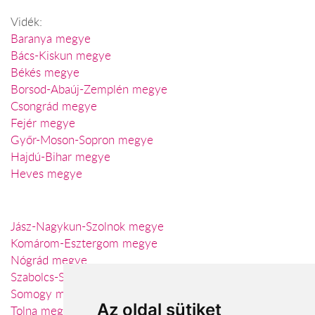
Vidék:
Baranya megye
Bács-Kiskun megye
Békés megye
Borsod-Abaúj-Zemplén megye
Csongrád megye
Fejér megye
Győr-Moson-Sopron megye
Hajdú-Bihar megye
Heves megye
Jász-Nagykun-Szolnok megye
Komárom-Esztergom megye
Nógrád megye
Szabolcs-Szatmár-Bereg megye
Somogy megye
Az oldal sütiket
Tolna megye