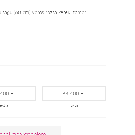
ságú (60 cm) vörös rózsa kerek, tömör
 400 Ft
98 400 Ft
extra
luxus
nnal megrendelem