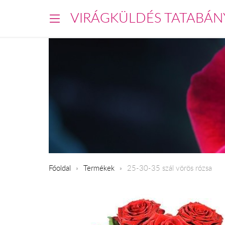
VIRÁGKÜLDÉS TATABÁN
Főoldal
Termékek
25-30-35 szál vörös rózsa