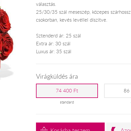
választás.
25/30/35 szál meseszép, közepes szárhosszú
csokorban, kevés levéllel díszítve.
Sztenderd ár: 25 szál
Extra ár: 30 szál
Luxus ár: 35 szál
Virágküldés ára
74 400 Ft
86
standard
Kosárba teszem
Azo