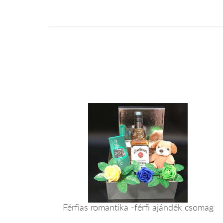
Férfias romantika -férfi ajándék csomag