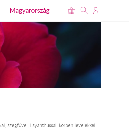
Magyarország
l, szegfűvel, lisyanthussal, körben levelekkel.