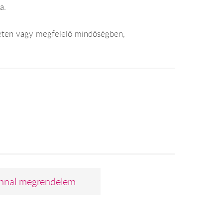
a.
leten vagy megfelelő mindőségben,
nnal megrendelem