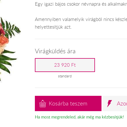
Egy igazi bájos csokor névnapra és alkalmakr
Amennyiben valamelyik virágból nincs kész
helyettesítjük azt.
Virágküldés ára
23 920 Ft
standard
Kosárba teszem
Azo
Ha most megrendeled, akár még ma kézbesítjük!