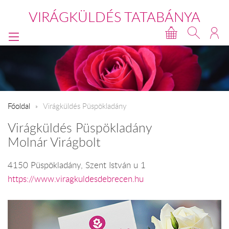
VIRÁGKÜLDÉS TATABÁNYA
Főoldal
Virágküldés Püspökladány
Virágküldés Püspökladány
Molnár Virágbolt
4150 Püspökladány, Szent István u 1
https://www.viragkuldesdebrecen.hu