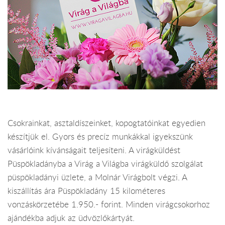
Csokrainkat, asztaldíszeinket, kopogtatóinkat egyedien
készítjük el. Gyors és precíz munkákkal igyekszünk
vásárlóink kívánságait teljesíteni. A virágküldést
Püspökladányba a Virág a Világba virágküldő szolgálat
püspökladányi üzlete, a Molnár Virágbolt végzi. A
kiszállítás ára Püspökladány 15 kilométeres
vonzáskörzetébe 1.950.- forint. Minden virágcsokorhoz
ajándékba adjuk az üdvözlőkártyát.