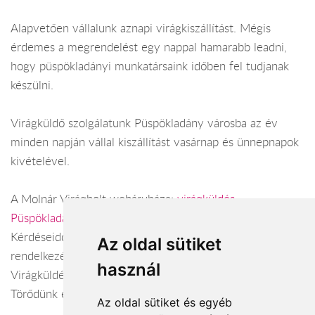
Alapvetően vállalunk aznapi virágkiszállítást. Mégis
érdemes a megrendelést egy nappal hamarabb leadni,
hogy püspökladányi munkatársaink időben fel tudjanak
készülni.
Virágküldő szolgálatunk Püspökladány városba az év
minden napján vállal kiszállítást vasárnap és ünnepnapok
kivételével.
A Molnár Virágbolt webáruháza:
virágküldés
Püspökladány
Kérdéseiddel kapcsolatban örömmel állunk
Az oldal sütiket
rendelkezésedre.
használ
Virágküldés Püspökladány
Törődünk egymással
Az oldal sütiket és egyéb