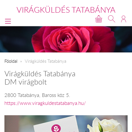
VIRÁGKÜLDÉS TATABÁNYA
Főoldal
Virágküldés Tatabánya
Virágküldés Tatabánya
DM virágbolt
2800 Tatabánya, Baross köz 5.
https://www.viragkuldestatabanya.hu/