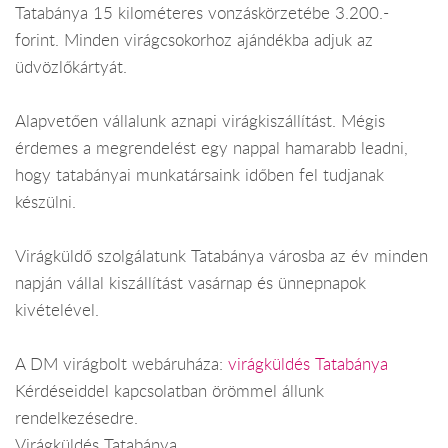
Tatabánya 15 kilométeres vonzáskörzetébe 3.200.-
forint. Minden virágcsokorhoz ajándékba adjuk az
üdvözlőkártyát.
Alapvetően vállalunk aznapi virágkiszállítást. Mégis
érdemes a megrendelést egy nappal hamarabb leadni,
hogy tatabányai munkatársaink időben fel tudjanak
készülni.
Virágküldő szolgálatunk Tatabánya városba az év minden
napján vállal kiszállítást vasárnap és ünnepnapok
kivételével.
A DM virágbolt webáruháza:
virágküldés Tatabánya
Kérdéseiddel kapcsolatban örömmel állunk
rendelkezésedre.
Virágküldés Tatabánya