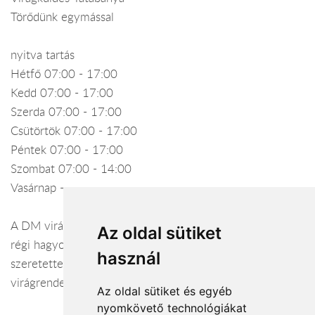
Törődünk egymással
nyitva tartás
Hétfő 07:00 - 17:00
Kedd 07:00 - 17:00
Szerda 07:00 - 17:00
Csütörtök 07:00 - 17:00
Péntek 07:00 - 17:00
Szombat 07:00 - 14:00
Vasárnap -
A DM virágbolt ötven éves múltra tekint vissza. Ötvözi a
Az oldal sütiket
régi hagyományokat a modern kor stílusjegyeivel. Várjuk
használ
szeretettel üzletünkben, illetve örömmel vállaljuk
virágrendelésének elkészítését és kiszállítását.
Az oldal sütiket és egyéb
nyomkövető technológiákat