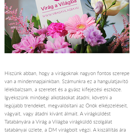
Hiszünk abban, hogy a virágoknak nagyon fontos szerepe
van a mindennapjainkban. Számunkra ez a hangulatjavító
lélekbalzsam, a szeretet és a gyász kifejezési eszköze.
Igyekszünk minőségi alkotásokat átadni, követni a
legújabb trendeket, megvalósítani az Önök elképzeléseit,
vágyait, vagy átadni kívánt álmait. A virágküldést
Tatabányára a Virág a Világba virágküldő szolgálat
tatabányai üzlete, a DM virágbolt végzi. A kiszállítás ára