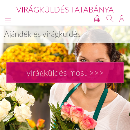
VIRÁGKÜLDÉS TATABÁNYA
Ajándék és virágküldés
virágküldés most >>>