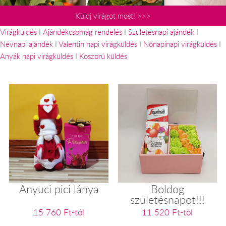
Küldj virágot most! >>>
Virágküldés
I
Ajándékcsomag rendelés
I
Születésnapi ajándék
I
Névnapi ajándék
I
Valentin napi virágküldés
I
Nőnapinapi virágküldés
I
Anyák napi virágküldés
I
Koszorú küldés
Anyuci pici lánya
Boldog
születésnapot!!!
15 760 Ft-tól
11 520 Ft-tól