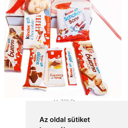
11 720 Ft
Ajándékküldés most>>>
Az oldal sütiket
Milka hegy