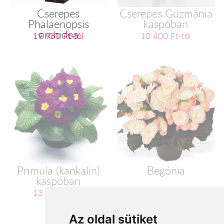
Cserepes
Cserepes Guzmánia
Phalaenopsis
kaspóban
orchidea
19 960 Ft-tól
10 400 Ft-tól
Primula (kankalin)
Begónia
kaspóban
13 600 Ft-tól
15 200 Ft-tól
Az oldal sütiket