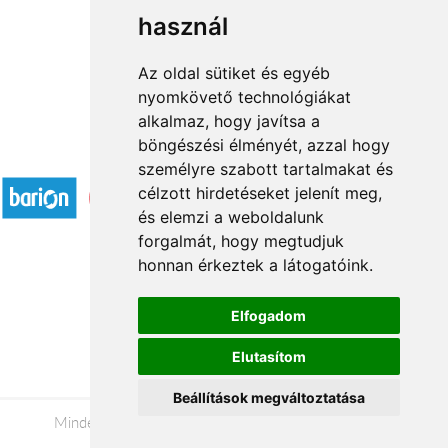
használ
1
2
→
Az oldal sütiket és egyéb
nyomkövető technológiákat
alkalmaz, hogy javítsa a
böngészési élményét, azzal hogy
Elfogadott fizetési módok
személyre szabott tartalmakat és
célzott hirdetéseket jelenít meg,
és elemzi a weboldalunk
forgalmát, hogy megtudjuk
honnan érkeztek a látogatóink.
Á.SZ.F.
Elfogadom
Impresszum
Elutasítom
Adatkezelési tájékoztató
Beállítások megváltoztatása
Minden jog fenntartva © 2026 |
+36 20 488-8362
|
www.viragkuldestatabanya.hu