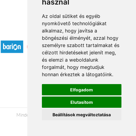
használ
Az oldal sütiket és egyéb
nyomkövető technológiákat
alkalmaz, hogy javítsa a
Elfogadott fizetési módok
böngészési élményét, azzal hogy
személyre szabott tartalmakat és
célzott hirdetéseket jelenít meg,
és elemzi a weboldalunk
forgalmát, hogy megtudjuk
honnan érkeztek a látogatóink.
Á.SZ.F.
Impresszum
Elfogadom
Adatkezelési tájékoztató
Elutasítom
Minden jog fenntartva © 2026 |
+36 20 488-8362
|
Beállítások megváltoztatása
www.viragkuldestatabanya.hu