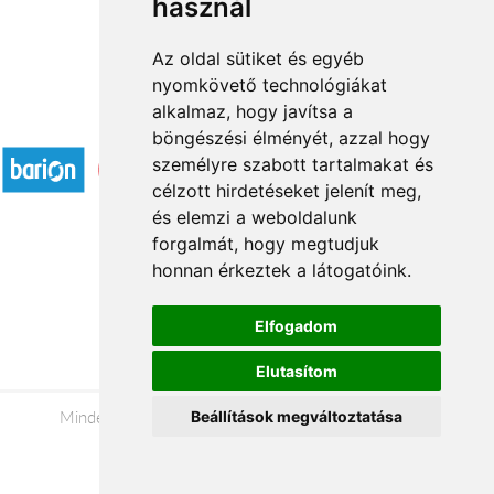
használ
Az oldal sütiket és egyéb
nyomkövető technológiákat
alkalmaz, hogy javítsa a
Elfogadott fizetési módok
böngészési élményét, azzal hogy
személyre szabott tartalmakat és
célzott hirdetéseket jelenít meg,
és elemzi a weboldalunk
forgalmát, hogy megtudjuk
honnan érkeztek a látogatóink.
Á.SZ.F.
Impresszum
Elfogadom
Adatkezelési tájékoztató
Elutasítom
Minden jog fenntartva © 2026 |
+36 20 488-8362
|
Beállítások megváltoztatása
www.viragkuldestatabanya.hu