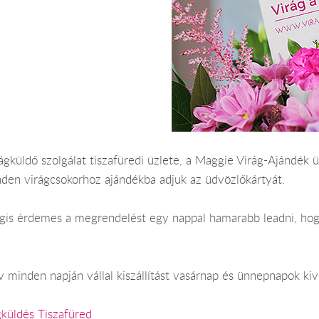
ágküldő szolgálat tiszafüredi üzlete, a Maggie Virág-Ajándék üz
nden virágcsokorhoz ajándékba adjuk az üdvözlőkártyát.
Mégis érdemes a megrendelést egy nappal hamarabb leadni, hog
 minden napján vállal kiszállítást vasárnap és ünnepnapok kiv
gküldés Tiszafüred