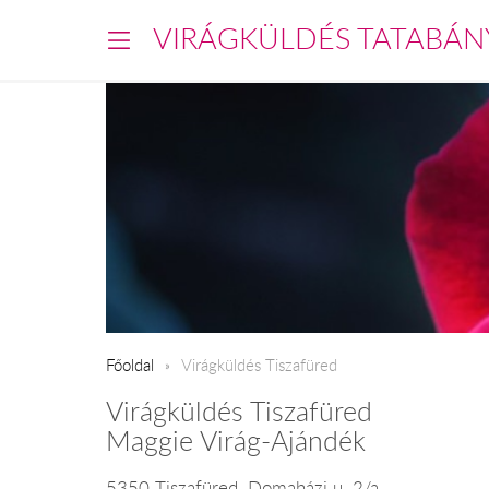
VIRÁGKÜLDÉS TATABÁN
Főoldal
Virágküldés Tiszafüred
Virágküldés Tiszafüred
Maggie Virág-Ajándék
5350 Tiszafüred, Domaházi u. 2/a