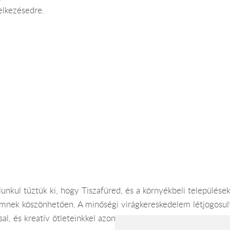
elkezésedre.
nkul tűztük ki, hogy Tiszafüred, és a környékbeli települések
emnek köszönhetően. A minőségi virágkereskedelem létjogosul
al, és kreatív ötleteinkkel azon dolgozunk, hogy vásárlóink m