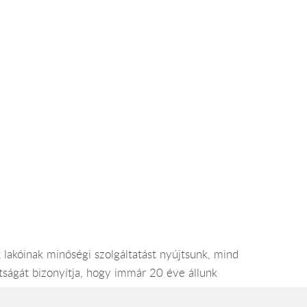
 lakóinak minőségi szolgáltatást nyújtsunk, mind
tságát bizonyítja, hogy immár 20 éve állunk
indig az elvárt és megszokott színvonalat