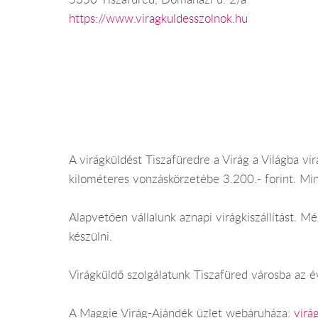
https://www.viragkuldesszolnok.hu
A virágküldést Tiszafüredre a Virág a Világba vir
kilométeres vonzáskörzetébe 3.200.- forint. Mi
Alapvetően vállalunk aznapi virágkiszállítást. 
készülni.
Virágküldő szolgálatunk Tiszafüred városba az év
A Maggie Virág-Ajándék üzlet webáruháza:
virá