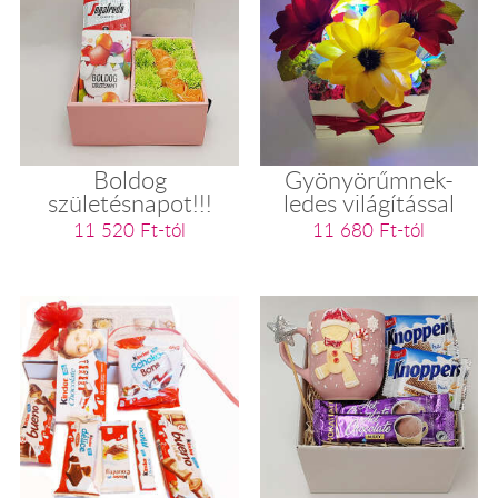
Boldog
Gyönyörűmnek-
születésnapot!!!
ledes világítással
11 520 Ft-tól
11 680 Ft-tól