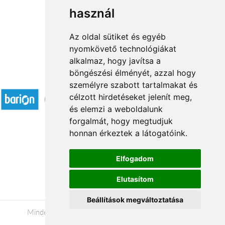
használ
1
2
3
...
21
22
→
Az oldal sütiket és egyéb
nyomkövető technológiákat
alkalmaz, hogy javítsa a
böngészési élményét, azzal hogy
Elfogadott fizetési módok
személyre szabott tartalmakat és
célzott hirdetéseket jelenít meg,
és elemzi a weboldalunk
forgalmát, hogy megtudjuk
honnan érkeztek a látogatóink.
Á.SZ.F.
Elfogadom
Impresszum
Elutasítom
Adatkezelési tájékoztató
Beállítások megváltoztatása
Minden jog fenntartva © 2026 |
+36 20 488-8362
|
www.viragkuldestatabanya.hu