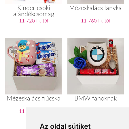
Kinder csoki
Mézeskalács lányka
ajándékcsomag
11 720 Ft-tól
11 760 Ft-tól
Mézeskalács fiúcska
BMW fanoknak
11 760 Ft-tól
11 800 Ft-tól
Az oldal sütiket