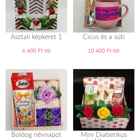
Asztali képkeret 1
Cicus és a süti
6 600 Ft-tól
10 400 Ft-tól
Boldog névnapot
Mini Diabetikus