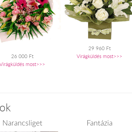
29 960 Ft
Virágküldés most>>>
26 000 Ft
Virágküldés most>>>
xok
Narancsliget
Fantázia