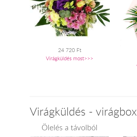
24 720 Ft
Virágküldés most>>>
Virágküldés - virágbo
Ölelés a távolból