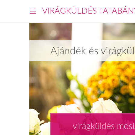
VIRÁGKÜLDÉS TATABÁN
Ajándék és virágkü
virágküldés mos