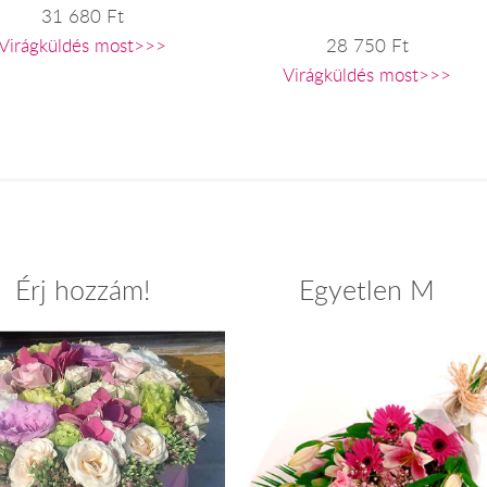
31 680 Ft
Virágküldés most>>>
28 750 Ft
Virágküldés most>>>
Érj hozzám!
Egyetlen M