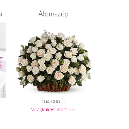
ár
Álomszép
104 000 Ft
Virágküldés most>>>