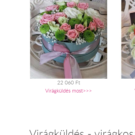
22 060 Ft
Virágküldés most>>>
Virágküldés - virágkos