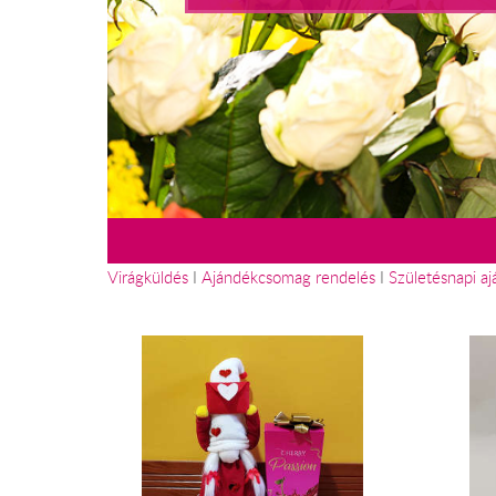
Virágküldés
I
Ajándékcsomag rendelés
I
Születésnapi a