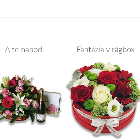
A te napod
Fantázia virágbox