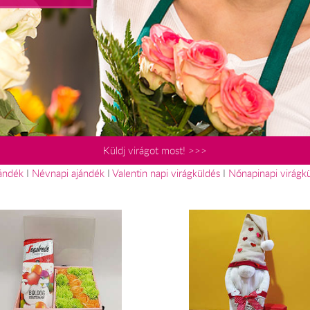
Küldj virágot most! >>>
jándék
I
Névnapi ajándék
I
Valentin napi virágküldés
I
Nőnapinapi virágk