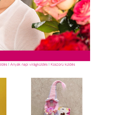
üldés
I
Anyák napi virágküldés
I
Koszorú küldés