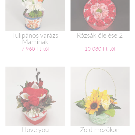
Tulipános varázs
Rózsák ölelése 2
Maminak
7 960 Ft-tól
10 080 Ft-tól
I love you
Zöld mezőkön