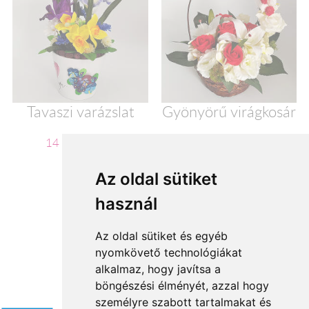
Tavaszi varázslat
Gyönyörű virágkosár
14 320 Ft-tól
20 000 Ft-tól
Az oldal sütiket
használ
1
Az oldal sütiket és egyéb
nyomkövető technológiákat
alkalmaz, hogy javítsa a
böngészési élményét, azzal hogy
Elfogadott fizetési módok
személyre szabott tartalmakat és