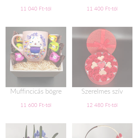
11 040 Ft-tól
11 400 Ft-tól
Muffincicás bögre
Szerelmes szív
11 600 Ft-tól
12 480 Ft-tól