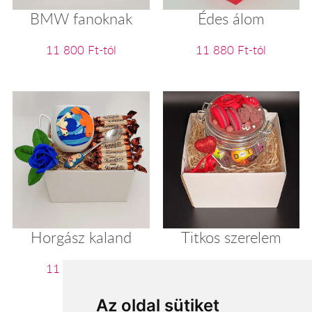
BMW fanoknak
Édes álom
11 800 Ft-tól
11 880 Ft-tól
Horgász kaland
Titkos szerelem
11 920 Ft-tól
12 000 Ft-tól
Az oldal sütiket