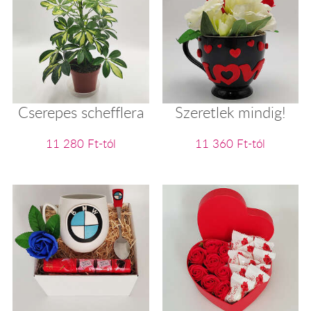
Cserepes schefflera
Szeretlek mindig!
11 280 Ft-tól
11 360 Ft-tól