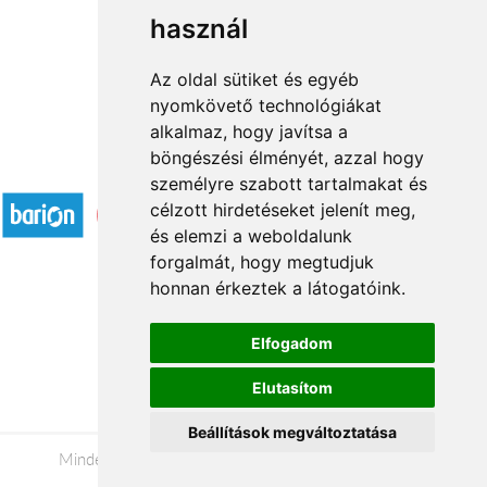
használ
1
2
3
...
14
15
→
Az oldal sütiket és egyéb
nyomkövető technológiákat
alkalmaz, hogy javítsa a
böngészési élményét, azzal hogy
Elfogadott fizetési módok
személyre szabott tartalmakat és
célzott hirdetéseket jelenít meg,
és elemzi a weboldalunk
forgalmát, hogy megtudjuk
honnan érkeztek a látogatóink.
Á.SZ.F.
Elfogadom
Impresszum
Elutasítom
Adatkezelési tájékoztató
Beállítások megváltoztatása
Minden jog fenntartva © 2026 |
+36 20 488-8362
|
www.viragkuldestatabanya.hu